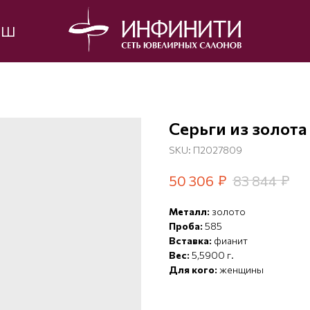
ЫШ
Серьги из золота
SKU:
П2027809
₽
₽
50 306
83 844
Металл:
золото
Проба:
585
Вставка:
фианит
Вес:
5,5900 г.
Для кого:
женщины