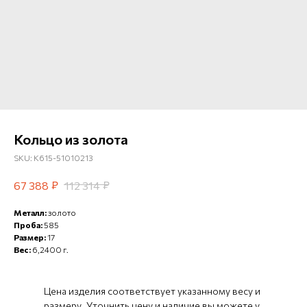
Кольцо из золота
SKU:
К615-51010213
₽
₽
67 388
112 314
Металл:
золото
Проба:
585
Размер:
17
Вес:
6,2400 г.
Цена изделия соответствует указанному весу и
размеру. Уточнить цену и наличие вы можете у