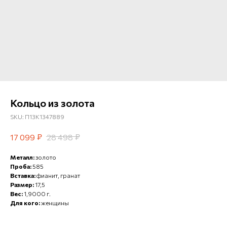
Кольцо из золота
SKU:
П13К1347889
₽
₽
17 099
28 498
Металл:
золото
Проба:
585
Вставка:
фианит, гранат
Размер:
17,5
Вес:
1,9000 г.
Для кого:
женщины