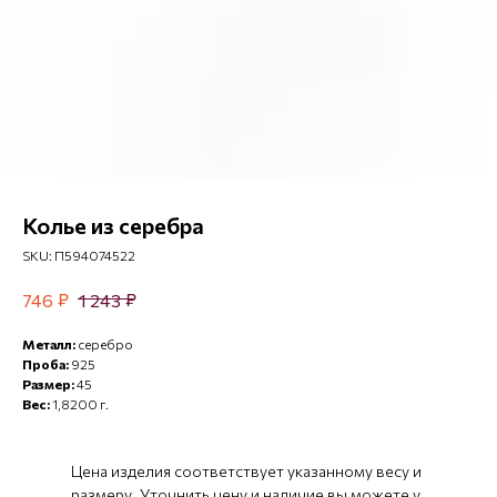
Колье из серебра
SKU:
П594074522
₽
₽
746
1 243
Металл:
серебро
Проба:
925
Размер:
45
Вес:
1,8200 г.
Цена изделия соответствует указанному весу и
размеру. Уточнить цену и наличие вы можете у