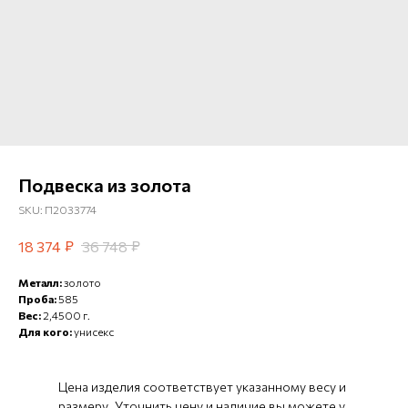
Подвеска из золота
SKU:
П2033774
₽
₽
18 374
36 748
Металл:
золото
Проба:
585
Вес:
2,4500 г.
Для кого:
унисекс
Цена изделия соответствует указанному весу и
размеру. Уточнить цену и наличие вы можете у