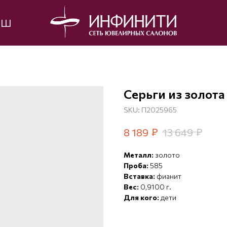
ЫШ
Серьги из золота
SKU:
П2025965
₽
₽
8 189
13 649
Металл:
золото
Проба:
585
Вставка:
фианит
Вес:
0,9100 г.
Для кого:
дети