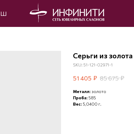
ЫШ
Серьги из золота
SKU:
51-121-02971-1
₽
₽
51 405
85 675
Металл:
золото
Проба:
585
Вес:
5,0400 г.