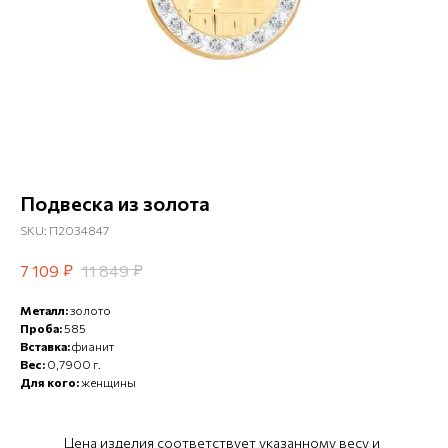
Подвеска из золота
SKU:
П2034847
₽
₽
7 109
11 849
Металл:
золото
Проба:
585
Вставка:
фианит
Вес:
0,7900 г.
Для кого:
женщины
Цена изделия соответствует указанному весу и