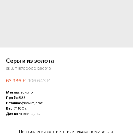
Серьги из золота
SKU:
П187000001296610
₽
₽
63 986
106 643
Металл:
золото
Проба:
585
Вставка:
фианит, агат
Вес:
7,1100 г.
Для кого:
женщины
Цена изделия соответствует указанному весу и