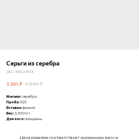
Серьги из серебра
SKU:
94023433
₽
₽
3 391
4 844
Металл:
серебро
Проба:
925
Вставка:
фианит
Вес:
3,9300 г.
Для кого:
женщины
Цена изделия соответствует указанному весу и