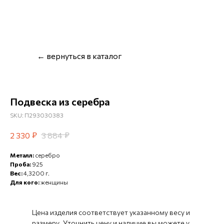
← вернуться в каталог
Подвеска из серебра
SKU:
П293030383
₽
₽
2 330
3 884
Металл:
серебро
Проба:
925
Вес:
4,3200 г.
Для кого:
женщины
Цена изделия соответствует указанному весу и
размеру. Уточнить цену и наличие вы можете у