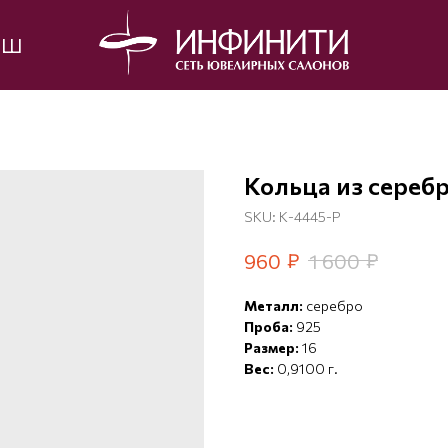
ЫШ
Кольца из сереб
SKU:
К-4445-Р
₽
₽
960
1 600
Металл:
серебро
Проба:
925
Размер:
16
Вес:
0,9100 г.