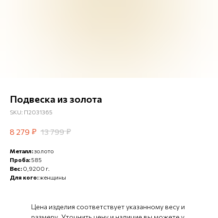
Подвеска из золота
SKU:
П2031365
₽
₽
8 279
13 799
Металл:
золото
Проба:
585
Вес:
0,9200 г.
Для кого:
женщины
Цена изделия соответствует указанному весу и
размеру. Уточнить цену и наличие вы можете у