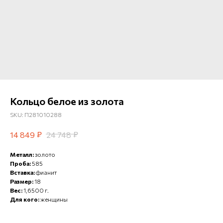
Кольцо белое из золота
SKU:
П281010288
₽
₽
14 849
24 748
Металл:
золото
Проба:
585
Вставка:
фианит
Размер:
18
Вес:
1,6500 г.
Для кого:
женщины