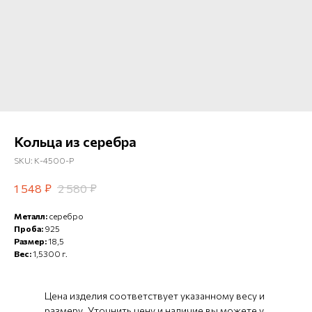
Кольца из серебра
SKU:
К-4500-Р
₽
₽
1 548
2 580
Металл:
серебро
Проба:
925
Размер:
18,5
Вес:
1,5300 г.
Цена изделия соответствует указанному весу и
размеру. Уточнить цену и наличие вы можете у