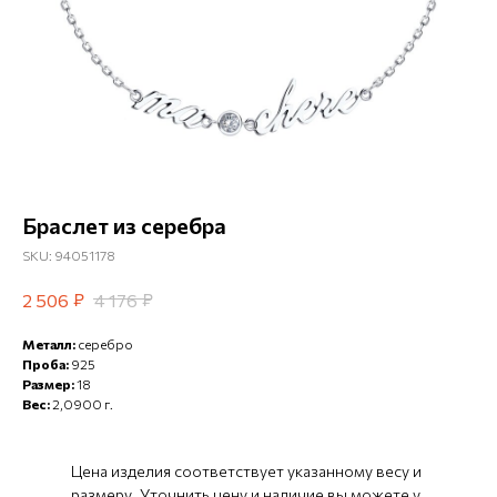
Браслет из серебра
SKU:
94051178
₽
₽
2 506
4 176
Металл:
серебро
Проба:
925
Размер:
18
Вес:
2,0900 г.
Цена изделия соответствует указанному весу и
размеру. Уточнить цену и наличие вы можете у