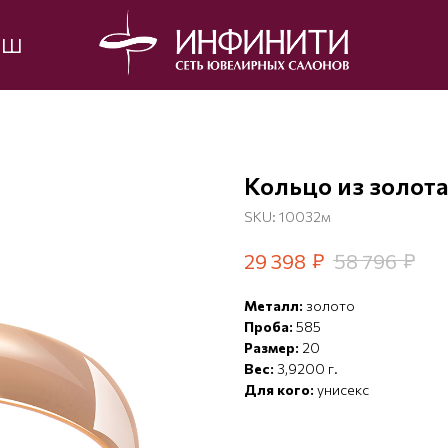
ЫШ
Кольцо из золот
SKU:
10032м
₽
₽
29 398
58 796
Металл:
золото
Проба:
585
Размер:
20
Вес:
3,9200 г.
Для кого:
унисекс