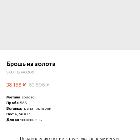
Брошь из золота
SKU:
П2740209
₽
₽
38 158
63 596
Металл:
золото
Проба:
585
Вставка:
гранат, хризолит
Вес:
4,2400 г.
Для кого:
женщины
Цена изделия соответствует указанному весу и