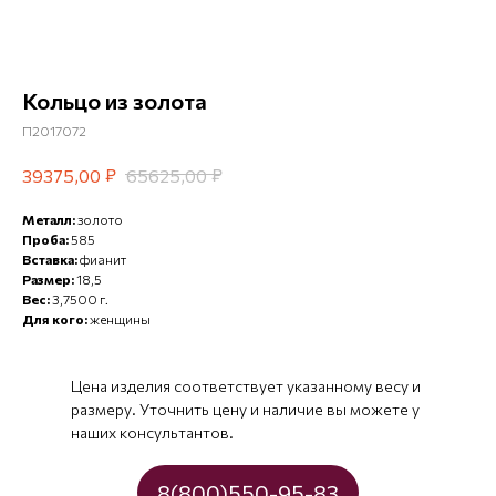
Кольцо из золота
П2017072
₽
₽
39375,00
65625,00
Металл:
золото
Проба:
585
Вставка:
фианит
Размер:
18,5
Вес:
3,7500 г.
Для кого:
женщины
Цена изделия соответствует указанному весу и
размеру. Уточнить цену и наличие вы можете у
наших консультантов.
8(800)550-95-83