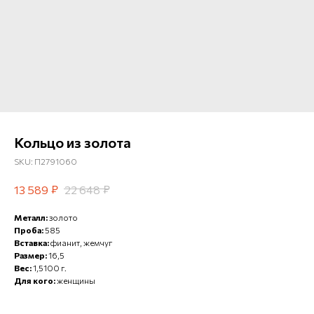
Кольцо из золота
SKU:
П2791060
₽
₽
13 589
22 648
Металл:
золото
Проба:
585
Вставка:
фианит, жемчуг
Размер:
16,5
Вес:
1,5100 г.
Для кого:
женщины