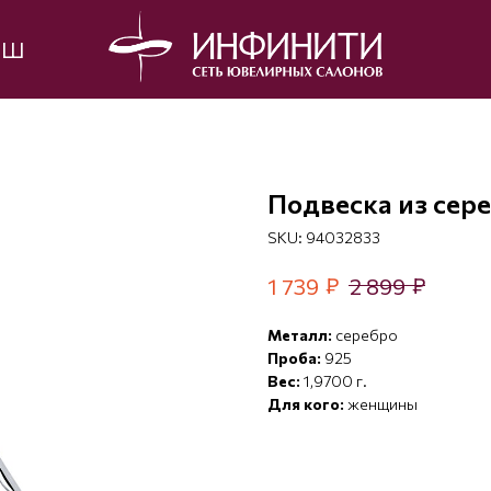
ЫШ
Подвеска из сер
SKU:
94032833
₽
₽
1 739
2 899
Металл:
серебро
Проба:
925
Вес:
1,9700 г.
Для кого:
женщины