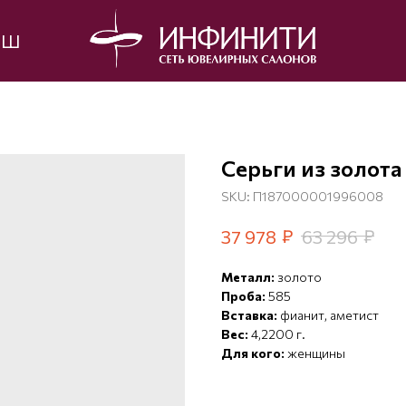
ЫШ
Серьги из золота
SKU:
П187000001996008
₽
₽
37 978
63 296
Металл:
золото
Проба:
585
Вставка:
фианит, аметист
Вес:
4,2200 г.
Для кого:
женщины