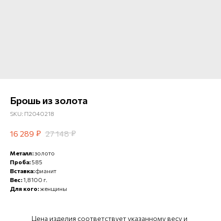
Брошь из золота
SKU:
П2040218
₽
₽
16 289
27 148
Металл:
золото
Проба:
585
Вставка:
фианит
Вес:
1,8100 г.
Для кого:
женщины
Цена изделия соответствует указанному весу и