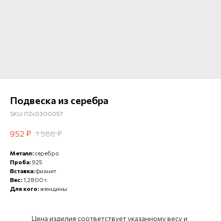
Подвеска из серебра
SKU:
П2с0300057
₽
₽
952
1 586
Металл:
серебро
Проба:
925
Вставка:
фианит
Вес:
1,2800 г.
Для кого:
женщины
Цена изделия соответствует указанному весу и