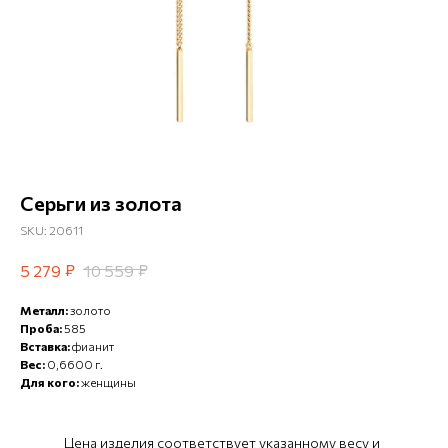
Серьги из золота
SKU:
20611
₽
₽
5 279
10 559
Металл:
золото
Проба:
585
Вставка:
фианит
Вес:
0,6600 г.
Для кого:
женщины
Цена изделия соответствует указанному весу и