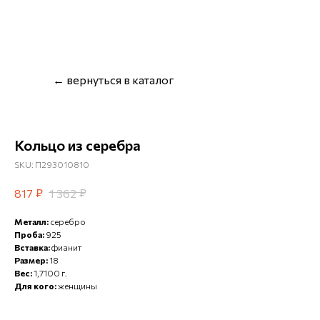
← вернуться в каталог
Кольцо из серебра
SKU:
П293010810
₽
₽
817
1 362
Металл:
серебро
Проба:
925
Вставка:
фианит
Размер:
18
Вес:
1,7100 г.
Для кого:
женщины