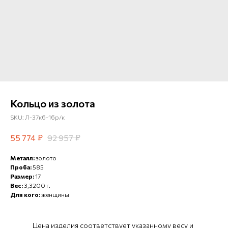
Кольцо из золота
SKU:
Л-37кб-1бр/к
₽
₽
55 774
92 957
Металл:
золото
Проба:
585
Размер:
17
Вес:
3,3200 г.
Для кого:
женщины
Цена изделия соответствует указанному весу и