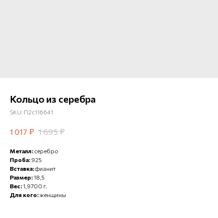
Кольцо из серебра
SKU:
П2с116641
₽
₽
1 017
1 695
Металл:
серебро
Проба:
925
Вставка:
фианит
Размер:
18,5
Вес:
1,9700 г.
Для кого:
женщины