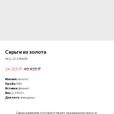
Серьги из золота
SKU:
21-214658
₽
₽
24 255
40 425
Металл:
золото
Проба:
585
Вставка:
фианит
Вес:
2,3100 г.
Для кого:
женщины
Цена изделия соответствует указанному весу и