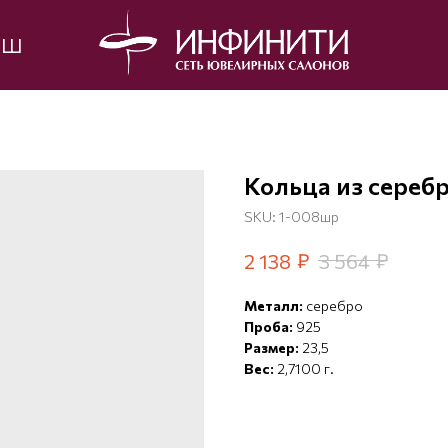
ЫШ
Кольца из сереб
SKU:
1-008шр
₽
₽
2 138
3 564
Металл:
серебро
Проба:
925
Размер:
23,5
Вес:
2,7100 г.