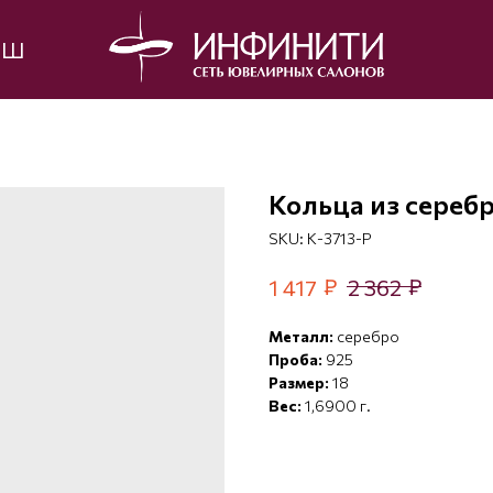
ЫШ
Кольца из сереб
SKU:
К-3713-Р
₽
₽
1 417
2 362
Металл:
серебро
Проба:
925
Размер:
18
Вес:
1,6900 г.