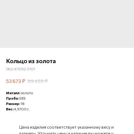
Кольцо из золота
SKU:
К1092-5101
₽
₽
53 673
89 455
Металл:
золото
Проба:
585
Размер:
18
Вес:
4,9700 г.
Цена изделия соответствует указанному весу и
размеру. Уточнить цену и наличие вы можете у