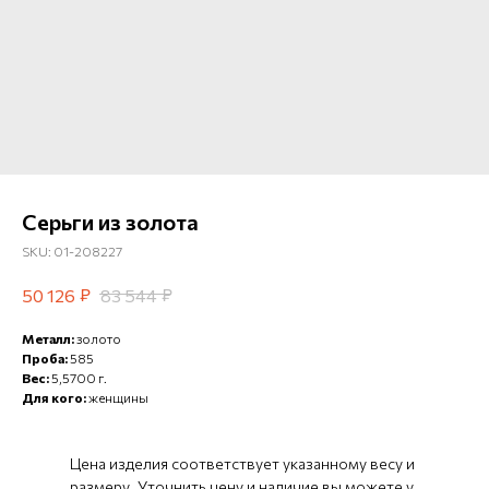
Серьги из золота
SKU:
01-208227
₽
₽
50 126
83 544
Металл:
золото
Проба:
585
Вес:
5,5700 г.
Для кого:
женщины
Цена изделия соответствует указанному весу и
размеру. Уточнить цену и наличие вы можете у