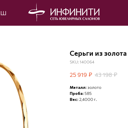
ЫШ
Серьги из золота
SKU:
140064
₽
₽
25 919
43 198
Металл:
золото
Проба:
585
Вес:
2,4000 г.