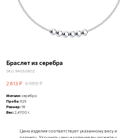
Браслет из серебра
SKU:
94050802
₽
₽
2 813
4 689
Металл:
серебро
Проба:
925
Размер:
18
Вес:
2,4700 г.
Цена изделия соответствует указанному весу и
размеру. Уточнить цену и наличие вы можете у