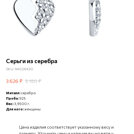
Серьги из серебра
SKU:
94026430
₽
₽
3 626
5 180
Металл:
серебро
Проба:
925
Вес:
3,9500 г.
Для кого:
женщины
Цена изделия соответствует указанному весу и
размеру. Уточнить цену и наличие вы можете у