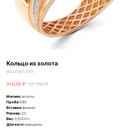
Кольцо из золота
SKU:
П351-0177
₽
₽
31 678
52 796
Металл:
золото
Проба:
585
Вставка:
фианит
Размер:
20
Вес:
3,5200 г.
Для кого:
женщины