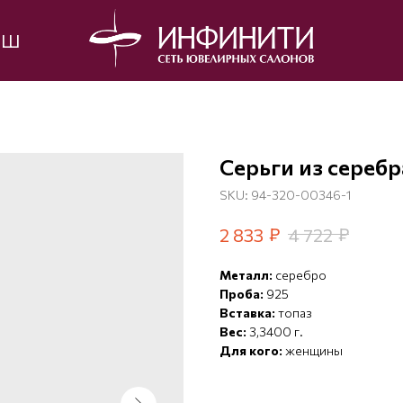
ЫШ
Серьги из серебр
SKU:
94-320-00346-1
₽
₽
2 833
4 722
Металл:
серебро
Проба:
925
Вставка:
топаз
Вес:
3,3400 г.
Для кого:
женщины