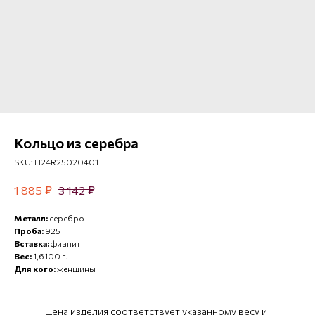
Кольцо из серебра
SKU:
П24R25020401
₽
₽
1 885
3 142
Металл:
серебро
Проба:
925
Вставка:
фианит
Вес:
1,6100 г.
Для кого:
женщины
Цена изделия соответствует указанному весу и