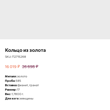
Кольцо из золота
SKU:
П2715268
₽
₽
16 019
26 698
Металл:
золото
Проба:
585
Вставка:
фианит, гранат
Размер:
17
Вес:
1,7800 г.
Для кого:
женщины