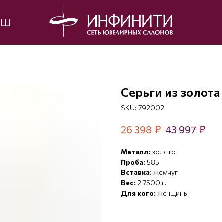
ЫШ
Серьги из золота
SKU:
792002
₽
₽
26 398
43 997
Металл:
золото
Проба:
585
Вставка:
жемчуг
Вес:
2,7500 г.
Для кого:
женщины