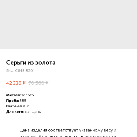
Серьги из золота
SKU:
С645-5201
₽
₽
42 336
70 560
Металл:
золото
Проба:
585
Вес:
4,4100 г.
Для кого:
женщины
Цена изделия соответствует указанному весу и
размеру. Уточнить цену и наличие вы можете у