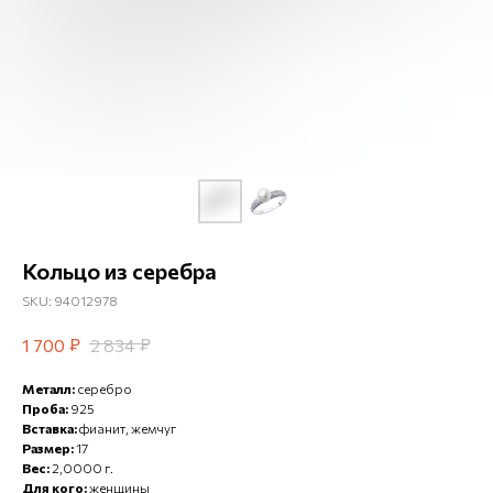
Кольцо из серебра
SKU:
94012978
₽
₽
1 700
2 834
Металл:
серебро
Проба:
925
Вставка:
фианит, жемчуг
Размер:
17
Вес:
2,0000 г.
Для кого:
женщины