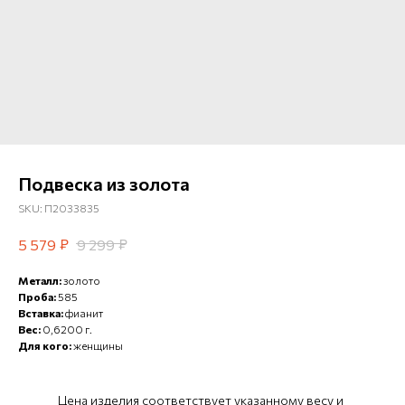
Подвеска из золота
SKU:
П2033835
₽
₽
5 579
9 299
Металл:
золото
Проба:
585
Вставка:
фианит
Вес:
0,6200 г.
Для кого:
женщины
Цена изделия соответствует указанному весу и